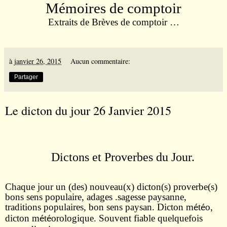
Mémoires de comptoir
Extraits de Brèves de comptoir …
à
janvier 26, 2015
Aucun commentaire:
Partager
Le dicton du jour 26 Janvier 2015
Dictons et Proverbes du Jour.
Chaque jour un (des) nouveau(x) dicton(s) proverbe(s)
bons sens populaire, adages .sagesse paysanne,
traditions populaires, bon sens paysan. Dicton m
t
o,
é
é
dicton m
t
orologique. Souvent fiable quelquefois
é
é