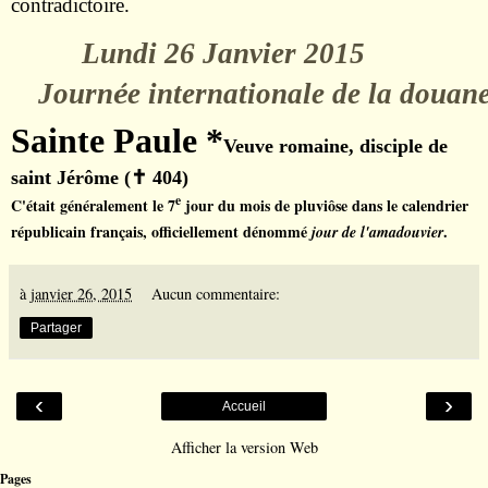
contradictoire.
Lundi 26 Janvier 2015
Journ
é
e internationale de la douan
Sainte Paule *
Veuve romaine, disciple de
saint Jérôme (
✝
404)
e
C'était généralement le 7
jour du mois de
pluviôse
dans le
calendrier
républicain
français, officiellement dénommé
.
jour de l'
amadouvier
à
janvier 26, 2015
Aucun commentaire:
Partager
‹
›
Accueil
Afficher la version Web
Pages