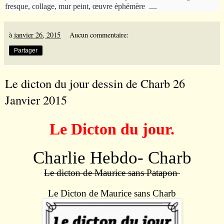
fresque, collage, mur peint,
œ
uvre
é
ph
é
m
è
re
....
à
janvier 26, 2015
Aucun commentaire:
Partager
Le dicton du jour dessin de Charb 26
Janvier 2015
Le Dicton du jour.
Charlie Hebdo- Charb
Le dicton de Maurice sans Patapon
Le Dicton de Maurice sans Charb