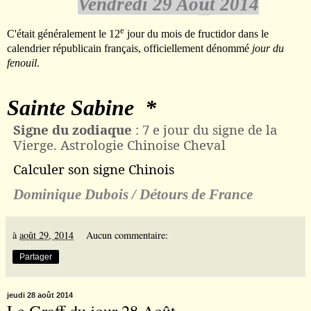
Vendredi 29 Ao
û
t 2014
e
C'était généralement le 12
jour du mois de
fructidor
dans le
calendrier républicain
français, officiellement dénommé
jour du
fenouil
.
Sainte Sabine *
Signe du zodiaque
: 7 e jour du signe de la
Vierge. Astrologie Chinoise Cheval
Calculer son signe Chinois
Dominique Dubois / D
é
tours de France
à
août 29, 2014
Aucun commentaire:
Partager
jeudi 28 août 2014