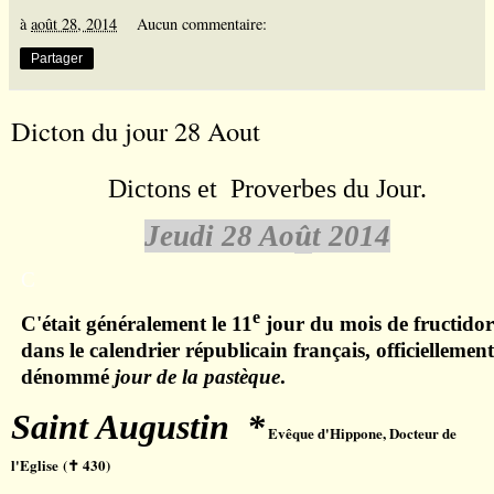
à
août 28, 2014
Aucun commentaire:
Partager
Dicton du jour 28 Aout
Dictons et Proverbes du Jour.
Jeudi 28 Ao
û
t 2014
C
e
C'était généralement le 11
jour du mois de
fructido
dans le
calendrier républicain
français, officiellemen
dénommé
jour de la
pastèque
.
Saint Augustin *
Evêque d'Hippone, Docteur de
l'Eglise (
430)
✝