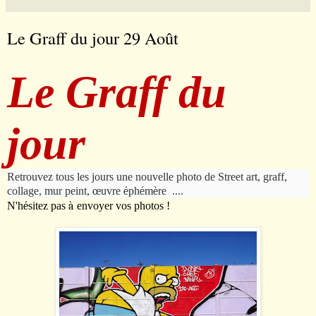
Le Graff du jour 29 Août
Le Graff du
jour
Retrouvez tous les jours une nouvelle photo de Street art, graff,
collage, mur peint,
œ
uvre
é
ph
é
m
è
re ....
N'h
é
sitez pas
à
envoyer vos photos !