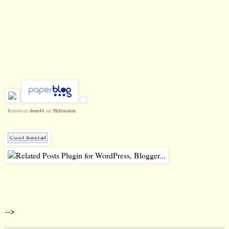
Retrouvez
dom44
sur
Hellocoton
-->