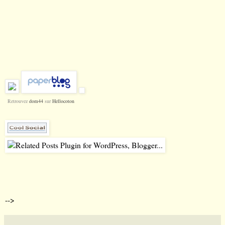
Retrouvez
dom44
sur
Hellocoton
-->