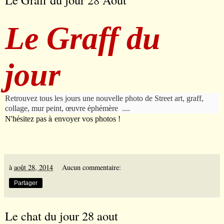
Le Graff du jour 28 Août
Le Graff du
jour
Retrouvez tous les jours une nouvelle photo de Street art, graff,
collage, mur peint,
œ
uvre
é
ph
é
m
è
re ....
N'h
é
sitez pas
à
envoyer vos photos !
à
août 28, 2014
Aucun commentaire:
Partager
Le chat du jour 28 aout