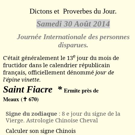
Dictons et Proverbes du Jour.
Samedi 30 Ao
û
t 2014
é
Journ
e Internationale des personnes
disparues.
e
C'était généralement le 13
jour du mois de
fructidor
dans le
calendrier républicain
français, officiellement dénommé
jour de
l'
épine vinette
.
Saint Fiacre *
Ermite près de
Meaux (
670)
✝
Signe du zodiaque
: 8 e jour du signe de la
Vierge. Astrologie Chinoise Cheval
Calculer son signe Chinois