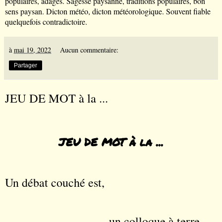
populaires, adages. Sagesse paysanne, traditions populaires, bon
sens paysan. Dicton m
é
t
é
o, dicton m
é
t
é
orologique. Souvent fiable
quelquefois contradictoire.
à
mai 19, 2022
Aucun commentaire:
Partager
JEU DE MOT à la ...
JEU DE MOT à la ...
Un débat couché est,
un colloque à terre.