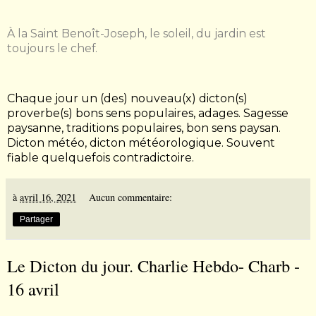
À la Saint Benoît-Joseph, le soleil, du jardin est
toujours le chef.
Chaque jour un (des) nouveau(x) dicton(s)
proverbe(s) bons sens populaires, adages. Sagesse
paysanne, traditions populaires, bon sens paysan.
Dicton m
é
t
é
o, dicton m
é
t
é
orologique. Souvent
fiable quelquefois contradictoire.
à
avril 16, 2021
Aucun commentaire:
Partager
Le Dicton du jour. Charlie Hebdo- Charb -
16 avril