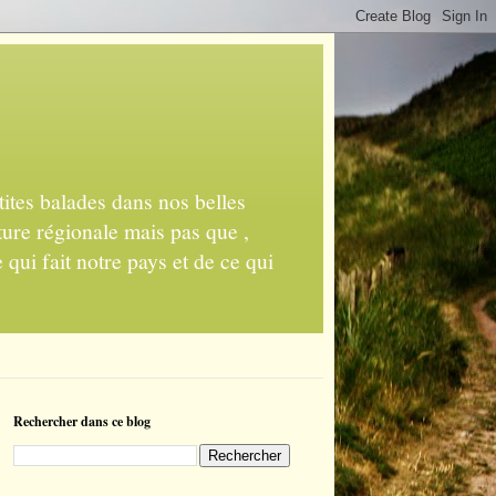
ites balades dans nos belles
ture régionale mais pas que ,
 qui fait notre pays et de ce qui
Rechercher dans ce blog