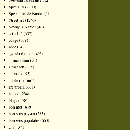
Souvenirs d'enfance
(12)
Spécialités
(100)
Spécialités de Nantes
(1)
Street art
(1246)
Voyage a Nantes
(46)
actualité
(532)
adage
(678)
ador
(6)
agenda du jour
(493)
alimentation
(97)
almanach
(128)
animaux
(95)
art de rue
(661)
art urbain
(661)
balade
(234)
blague
(78)
bon mot
(849)
bon sens paysan
(583)
bon sens populaire
(663)
chat
(371)