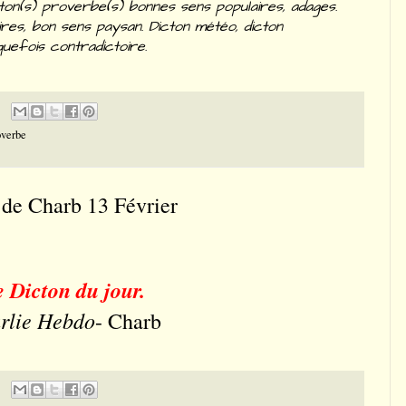
ton(s) proverbe(s) bonnes sens populaires, adages.
ires, bon sens paysan. Dicton météo, dicton
quefois contradictoire.
overbe
n de Charb 13 Février
 Dicton du jour.
rlie Hebdo
- Charb