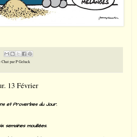
 Chat par P Geluck
r. 13 Février
ons et Proverbes du Jour.
ix semaines mouillées.