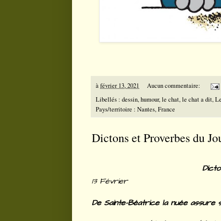
à
février 13, 2021
Aucun commentaire:
Libellés :
dessin
,
humour
,
le chat
,
le chat a dit
,
Le
Pays/territoire :
Nantes, France
Dictons et Proverbes du Jou
Dict
13 Février
De Sainte-Béatrice la nuée assure s