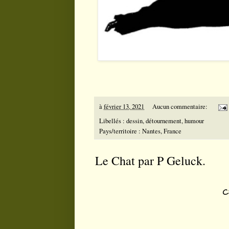
à
février 13, 2021
Aucun commentaire:
Libellés :
dessin
,
détournement
,
humour
Pays/territoire :
Nantes, France
Le Chat par P Geluck.
C