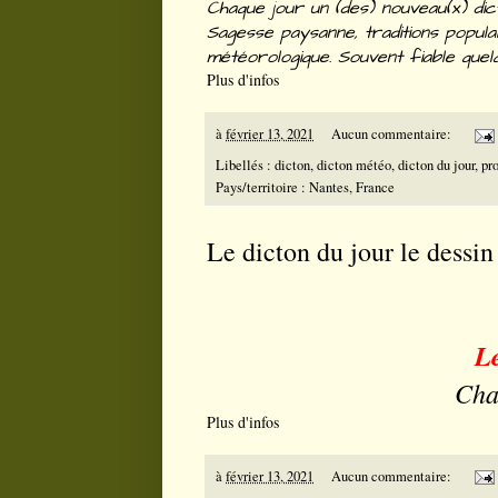
Chaque jour un (des) nouveau(x) dic
Sagesse paysanne, traditions popula
météorologique. Souvent fiable quel
Plus d'infos
à
février 13, 2021
Aucun commentaire:
Libellés :
dicton
,
dicton météo
,
dicton du jour
,
pr
Pays/territoire :
Nantes, France
Le dicton du jour le dessi
Le
Cha
Plus d'infos
à
février 13, 2021
Aucun commentaire: