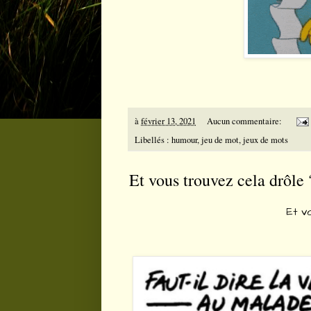
à
février 13, 2021
Aucun commentaire:
Libellés :
humour
,
jeu de mot
,
jeux de mots
Et vous trouvez cela drôle 
Et v