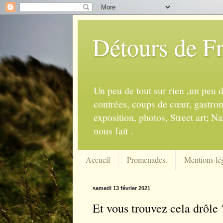
Détours de F
Un peu de tout sur rien ,un peu 
contrées, coups de cœur, gastrono
exposition, photos, Street art; Na
nous fait .
Accueil
Promenades.
Mentions lég
samedi 13 février 2021
Et vous trouvez cela drôle 