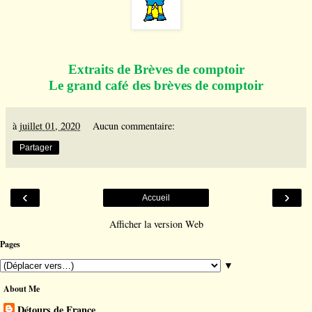
Extraits de Br
è
ves de comptoir
Le grand caf
é
des br
è
ves de comptoir
à
juillet 01, 2020
Aucun commentaire:
Partager
‹
›
Accueil
Afficher la version Web
Pages
▼
About Me
Détours de France