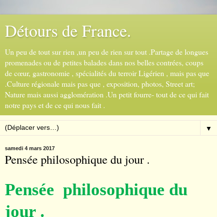
Détours de France.
Un peu de tout sur rien ,un peu de rien sur tout .Partage de longues
promenades ou de petites balades dans nos belles contrées, coups
de cœur, gastronomie , spécialités du terroir Ligérien , mais pas que
.Culture régionale mais pas que , exposition, photos, Street art;
Nature mais aussi agglomération .Un petit fourre- tout de ce qui fait
notre pays et de ce qui nous fait .
▼
samedi 4 mars 2017
Pensée philosophique du jour .
Pensée philosophique du
jour .