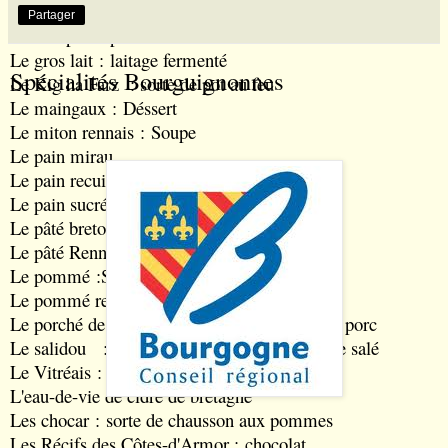
Le congre à la dinardaise
: Recette a base de poisson
Partager
Le fars pod
: pâte de blé noir cuite
Le gros lait
: laitage fermenté
Spécialités Bourguignonnes
Le Kig ha Farz
: sorte de pot au feu
Le maingaux
: Déssert
Le miton rennais
: Soupe
Le pain mirau
Le pain recuit
: pain marin
Le pain sucré
Le pâté breton
Le pâté Rennais
Le pommé
:Sorte de confiture
Le pommé rennais
: boisson
Le porché de dol
: recette à base de porc
Le salidou
:
crème de caramel au beurre salé
Le Vitréais
: Gâteau
L'eau-de-vie de cidre de bretagne
Les chocar
: sorte de chausson aux pommes
Les Récifs des Côtes-d'Armor
: chocolat