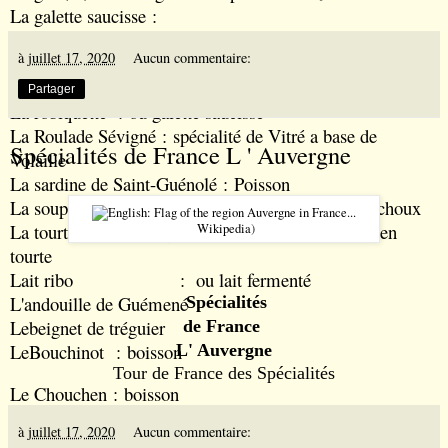
La galette saucisse
:
La morue à la paimpolaise
à
juillet 17, 2020
Aucun commentaire:
Lapatate de st malo
: Confiserie
La quiche bretonne
: recette a base de fruits de mer
Partager
La robiquette
: ou galette saucisse
La Roulade Sévigné
: spécialité de Vitré a base de
Spécialités de France L ' Auvergne
Volaille
La sardine de Saint-Guénolé
: Poisson
La soupe de bricolin
: soupe a base de pousse de choux
La tourte bretonne
: galettes de sarrasin cuisinées en
Wikipedia
)
tourte
Lait ribo
:
ou lait fermenté
L'andouille de Guémené
Spécialités
Lebeignet de tréguier
de
France
LeBouchinot
: boisson
L' Auvergne
Tour de France des Spécialités
Le Chouchen
: boisson
à
juillet 17, 2020
Aucun commentaire:
Le Cidre Breton