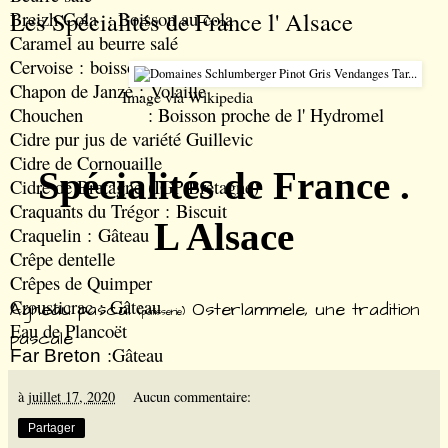
Les Spécialités de France l' Alsace
Breizh Cola
: Boisson au cola
Caramel au beurre salé
Cervoise
: boisson
Chapon de Janzé
: Volaille
Image via
Wikipedia
Chouchen
: Boisson proche de l' Hydromel
Cidre pur jus de variété Guillevic
Cidre de Cornouaille
Spécialités de France .
Cidre de Bretagne (IGP Bretagne)
Craquants du Trégor
: Biscuit
L Alsace
Craquelin
: Gâteau
Crêpe dentelle
Crêpes de Quimper
Crousticrac
: Gâteau
Agneau pascal
Osterlammele
, une tradition
(pâtisserie)
Eau de Plancoët
pascale
:Gâteau
Far Breton
Fraises de Plougastel
à
juillet 17, 2020
Aucun commentaire:
Galette de blé noir
Galettes de Pontaven
:Biscuit
Partager