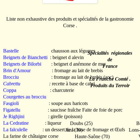
Liste non exhaustive des produits et spécialités de la gastronomie
Corse .
Bastelle
chausson aux légumes
Spécialités régionales
Beignets de Bianchetti
: beignet d alevin
de
Beignets de Bilorbi
: beignet d anémone de mer
France
Brin d'Amour
: fromage au lait de brebis
Brocciu
: fromage au lait de brebis (aoc)
La Franche Comté .
Cabrettu
:
recette à base de cabri
Produits du Terroir
Coppa
: charcuterie
Courgettes au brocciu
Fasgioli
: soupe aux haricots
Figatellu
: saucisse fraîche Faite de foie de porc
Je Righjini
: girelle (poisson)
La Cedratine
: liqueur
Doubs
(25)
B
La falculelle
: un dessert de la base de fromage et Œufs
Jura
(39)
Lons-
La farine de châtaigne corse
Haute-Saône
(70)