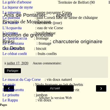
La gelée d'arbouse
Territoire de Belfort
(90
La liqueur de myrte
La minestra
: soupe paysanne Corse
Anis de Pontarlier
: apéritif
La pulenda
: pain Corseà base de farine de châtaigne
Biscuits de Montbozon
La Valette
: charcuterie (joue)
L'Acquavita
: eau de vie Corse
L'aziminu
: bouillabaisse
Bouillon de grenouille
Le bastelicaccia
: fromage
Brési
: charcuterie originaire
Le Calenzana
: fromage
du Doubs
Le canistrellu
: biscuit
Le cédrat confit
: fruits confits
Le fiadone
: gâteau de dessert, Corse
à
juillet 17, 2020
Aucun commentaire:
Le flan à la châtaigne
Le gâteau à la farine de châtaigne
Partager
Le Limoncello
: liqueur limoncellu
Le muscat du Cap Corse
: vin doux naturel
Le niolu
: Niolo fromage au lait de brebis
‹
›
Accueil
Le panzarottu
: beignet à base de de de riz
Le prisuttu
: jambon
Afficher la version Web
Le Rappu
: vin doux
Pages
Le salamu: saucisson Corse