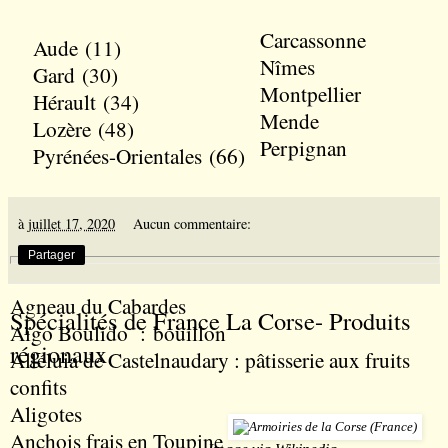
Carcassonne
Aude
(11)
Nîmes
Gard
(30)
Montpellier
Hérault
(34)
Mende
Lozère
(48)
Perpignan
Pyrénées-Orientales
(66)
à
juillet 17, 2020
Aucun commentaire:
Partager
Agneau du Cabardes
Spécialités de France La Corse- Produits
Aïgo Boulido
: bouillon
régionaux
Alléluia de Castelnaudary
: pâtisserie aux fruits
confits
Aligotes
Anchois frais en Toupine