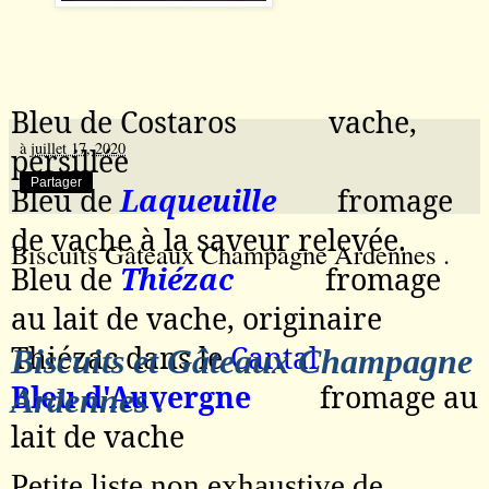
Bleu de Costaros
vache,
à
juillet 17, 2020
persillée
Partager
Bleu de
Laqueuille
fromage
de vache à la saveur relevée.
Biscuits Gâteaux Champagne Ardennes .
Bleu de
Thiézac
fromage
au lait de vache, originaire
Thiézac dans le
Cantal
Biscuits et Gâteaux Champagne
Bleu d'Auvergne
fromage au
Ardennes .
lait de vache
Petite liste non exhaustive de