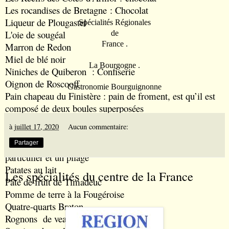
Les rocandises de Bretagne
: Chocolat
Liqueur de Plougastel
Spécialités Régionales
L'oie de sougéal
de
France .
Marron de Redon
Miel de blé noir
La Bourgogne .
Niniches de Quiberon
: Confiserie
Oignon de Roscooff
Gastronomie Bourguignonne
Pain chapeau du Finistère
:
pain de froment, est qu’il est
composé de deux boules superposées
Pain de Morlaix
: proche du pain plié
à
juillet 17, 2020
Aucun commentaire:
Pain doux bigouden
:entre le pain et la brioche
Pain plié
: pain de blé pur et levain avec un pétrissage
Partager
particulier et un pliage
Patates au lait
Les spécialités du centre de la France
Pâte de fruit de Timadeuc
Pomme de terre à la Fougéroise
Quatre-quarts Breton
Rognons de veau de Haute Bretagne