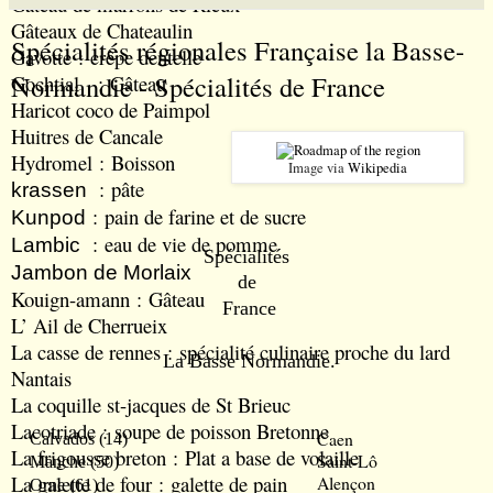
Gâteau de marrons de Rieux
Gâteaux de Chateaulin
Spécialités régionales Française la Basse-
Gavotte
: crêpe dentelle
Normandie - Spécialités de France
Gochtial
: Gâteau
Haricot coco de Paimpol
Huitres de Cancale
Hydromel
: Boisson
Image via
Wikipedia
: pâte
krassen
: pain de farine et de sucre
Kunpod
: eau de vie de pomme
Lambic
Spécialités
Jambon de Morlaix
de
Kouign-amann
: Gâteau
France
L’ Ail de Cherrueix
La casse de rennes : spécialité culinaire proche du lard
La Basse Normandie
.
Nantais
La coquille st-jacques de St Brieuc
Lacotriade :
soupe de poisson Bretonne
Caen
Calvados
(14)
La frigousse breton
: Plat a base de volaille
Saint-Lô
Manche
(50)
La galette de four
: galette de pain
Alençon
Orne
(61)