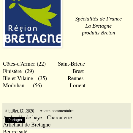
S
pécialités de France
La Bretagne
produits Breton
Côtes-d'Armor
(22)
Saint-Brieuc
Finistère
(29)
Brest
Ille-et-Vilaine
(35)
Rennes
Morbihan
(56)
Lorient
à
juillet 17, 2020
Aucun commentaire:
Andouille de baye
: Charcuterie
Partager
A
rtichaut de Bretagne
Beurre salé