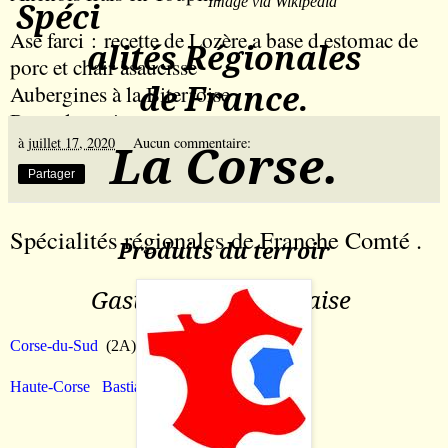
Image via
Wikipedia
Spéci
Ase farci
: recette de Lozère a base d estomac de
alités Régionales
porc et chair àsaucisse
de France.
Aubergines à la Biterroise
Banyuls
: vin
à
juillet 17, 2020
La Corse.
Aucun commentaire:
Partager
Spécialités régionales de Franche Comté .
Produits du terroir
Gastronomie Française
Corse-du-Sud
(2A)
Ajaccio
Haute-Corse
Bastia
(2B)