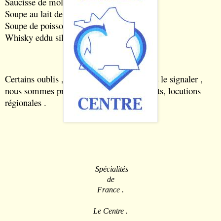
Saucisse de molène
Soupe au lait de Béton
Soupe de poisson Bretonne
Whisky eddu silver
Certains oublis , ou erreurs merci de nous le signaler ,
nous sommes preneur de : recettes ,produits, locutions
régionales .
Spécialités
de
France .
Le Centre .