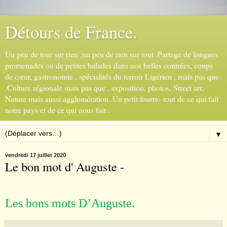
Détours de France.
Un peu de tout sur rien ,un peu de rien sur tout .Partage de longues
promenades ou de petites balades dans nos belles contrées, coups
de cœur, gastronomie , spécialités du terroir Ligérien , mais pas que
.Culture régionale mais pas que , exposition, photos, Street art;
Nature mais aussi agglomération .Un petit fourre- tout de ce qui fait
notre pays et de ce qui nous fait .
▼
vendredi 17 juillet 2020
Le bon mot d' Auguste -
Les bons mots D
’
Auguste.