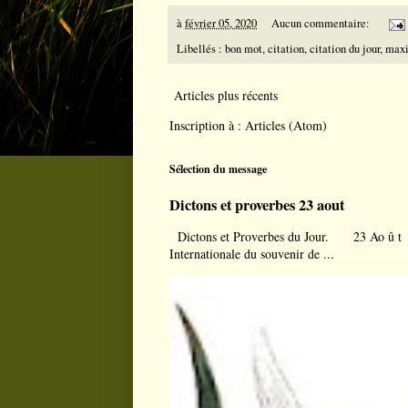
à
février 05, 2020
Aucun commentaire:
Libellés :
bon mot
,
citation
,
citation du jour
,
max
Articles plus récents
Inscription à :
Articles (Atom)
Sélection du message
Dictons et proverbes 23 aout
Dictons et Proverbes du Jour. 23 Ao û t À l
Internationale du souvenir de ...