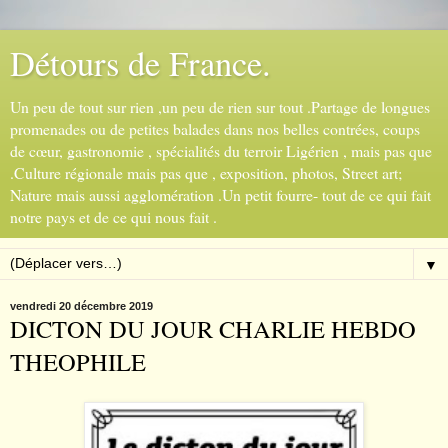
Détours de France.
Un peu de tout sur rien ,un peu de rien sur tout .Partage de longues
promenades ou de petites balades dans nos belles contrées, coups
de cœur, gastronomie , spécialités du terroir Ligérien , mais pas que
.Culture régionale mais pas que , exposition, photos, Street art;
Nature mais aussi agglomération .Un petit fourre- tout de ce qui fait
notre pays et de ce qui nous fait .
▼
vendredi 20 décembre 2019
DICTON DU JOUR CHARLIE HEBDO
THEOPHILE