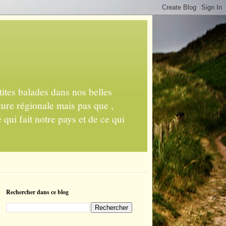
ites balades dans nos belles
ture régionale mais pas que ,
 qui fait notre pays et de ce qui
Rechercher dans ce blog