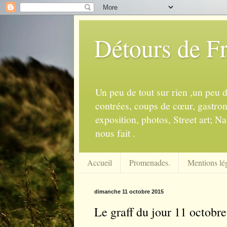
Détours de F
Un peu de tout sur rien ,un peu 
contrées, coups de cœur, gastrono
exposition, photos, Street art; Na
nous fait .
Accueil
Promenades.
Mentions lég
dimanche 11 octobre 2015
Le graff du jour 11 octobr