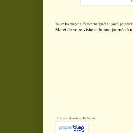
P
Toutes les images diffusées sur
‘
graff du jour
’
, pas forc
Merci de votre visite et bonne journée à to
Retrouvez
dom44
sur
Hellocoton