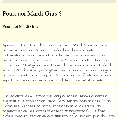
Pourquoi Mardi Gras ?
Pourquoi Mardi Gras
Après la
Chandeleur
, début février, vient
Mardi Gras
quelques
semaines plus tard. Souvent confondues dans leur date et leur
célébration, ces fêtes sont pourtant bien distinctes, avec une
histoire et des origines différentes. Mais que célèbre-t-on pour
en ce jour ? Il s'agit de l'apothéose du
Carnaval
,
marquant la fin de
la "
semaine des sept jours gras
", avant
carême
, période
liturgique
de dévotion à Dieu où l'on jeûne
. Une journée de festivités pendant
laquelle on mange à foison des produits riches, avant privation.
Une célébration qui prend son origine pendant l'antiquité romaine. Il
s'agissait plus précisément d'une fête païenne célébrant la fin de
l'hiver, les
Calendes de mars
, pendant laquelle on pouvait se
déguiser et où "
les interdits étaient transgressés
", La fête
évolue avec l'expansion du christianisme et le dernier jour de fête,