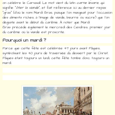
on célèbre le
Carnava
l
. Le mot vient du latin
carne levare
, qui
signifie "
ôter la viande
", et fait référence ici au dernier repas
"gras" (d'où le nom
Mardi Gras
, puisque l'on mangeait pour l'occasion
des aliments riches, à l'image de viande, beurre ou sucre) que l'on
déguste avant le début du carême.
À noter que
Mardi
Gras
précède également le
mercredi des Cendres
, premier jour
du carême où la viande est proscrite.
Pourquoi un mardi ?
Parce que cette fête est célébrée 47 jours avant
Pâques
,
symbolisant les 40 jours de traversée du dessert par le
Christ
.
Pâques étant toujours un lundi, cette fête tombe donc toujours un
mardi.