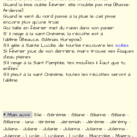
Quand la bise oublie février, elle n’oublie pas mai (Basse-
Ardenne)
Quand le vent du nord passe à la pluie le ciel pisse
encore plus qu'une truie
Qui taille en février met du raisin dans son panier.
S' il neige à la saint-Onésime, la récolte est à
l'abîme
(
Beauce, Gâtinais, Hurepoix)
S’il gèle à Sainte Lucille, de tourbe recouvre les
scilles.
Si février joue de son derrière, mars trouve ses flaques
d’eau pleines
S'il neige à la Saint Pamphile, tes moufles il faut que tu
enfiles
S'il pleut à la saint Onésime, toutes les récoltes seront à
l'abîme.
*
Mais aussi
:
Elie – Gérémie – Giliane – Gilianne – Gilliane –
Gillianne – Iana – Iérémie – Jeremiah – Jérémie – Jérémy –
Juliana – Juliane – Julianie – Julianna – Julianne – Julienna –
Julienne – Lucile – Luciliane – Lucille – Macrobe – Maera –