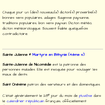
Chaque jour un (des) nouveau(x) dicton(s) proverbe(s)
bonnes sens populaires, adages. Sagesse paysanne,
traditions populaires, bon sens paysan. Dicton m
é
t
é
o,
dicton m
é
t
é
orologique. Souvent fiable quelquefois
contradictoire.
Sainte Julienne *
Martyre en Bithynie (4ème s.)
Sainte-Julienne de Nicomédie
est la patronne des
personnes malades. Elle est invoquée pour soulager les
maux de dents.
Saint Onésime
patron des serviteurs et des domestiques.
e
C'était généralement le 28
jour du mois de
pluviôse
dans
le
calendrier républicain
français, officiellement