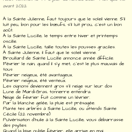
avant 2022
À la Sainte Julienne, faut toujours que le soleil vienne. S’il
luit peu, bon pour les bœufs, s’il luit prou, c’est un bon
août.
À la Sainte Lucille, le temps entre hiver et printemps
oscille.
À la Sainte Lucille, taille toutes les pousses graciles.
À Sainte Julienne, il faut que le soleil vienne.
Brouillard de Sainte Lucille annonce année difficile.
Février le nain, quand il s’y met, c’est le plus mauvais de
tous
Février neigeux, été avantageux.
Février neigeux, été venteux.
Les oignons deviennent gros s'il neige sur leur dos
Lune de Mardi-Gras, tonnerre entendra.
Neige de février fuit comme un lévrier.
Par la blanche gelée, la pluie est présagée.
Plante tes arbres à Sainte Lucille, ou attends Sainte
Cécile (22 novembre)
Pulvérisation d’huile à la Sainte Lucille, vous débarrasse
des psylles.
Quand la bise oublie février, elle arrive en mai.