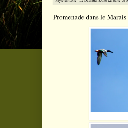
Pays/territoire :
Le Daviaud, 85550 La Barre-de-
Promenade dans le Marais