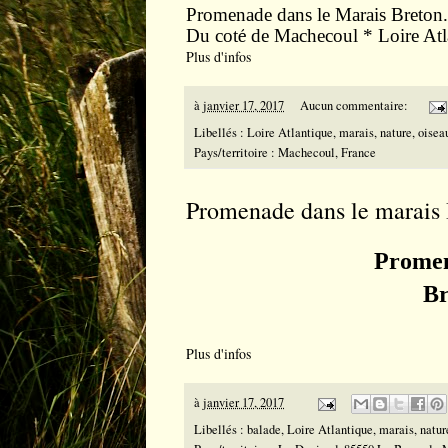
Promenade dans le Marais Breton.
Du cot
é
de Machecoul * Loire Atl
Plus d'infos
à
janvier 17, 2017
Aucun commentaire:
Libellés :
Loire Atlantique
,
marais
,
nature
,
oisea
Pays/territoire :
Machecoul, France
Promenade dans le marais
Promen
Br
Plus d'infos
à
janvier 17, 2017
Libellés :
balade
,
Loire Atlantique
,
marais
,
natur