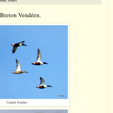
Monts, France
 Breton Vendéen.
Canards Souchet .