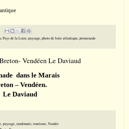
antique
u
,
Pays de la Loire
,
paysage
,
photo de loire atlantique
,
promenade
 Breton- Vendéen Le Daviaud
ade dans le
Marais
eton – Vendéen.
Le Daviaud
e
,
paysage
,
randonnée
,
tourisme
,
Vendée