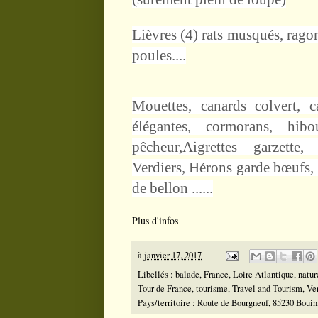
Lièvres (4) rats musqués, rago
poules....
Mouettes, canards colvert,
c
élégantes
, cormorans,
hib
pêcheur,
Aigrettes garzette
, 
Verdiers,
Hérons garde bœufs
,
de bellon ......
Plus d'infos
à
janvier 17, 2017
Libellés :
balade
,
France
,
Loire Atlantique
,
natur
Tour de France
,
tourisme
,
Travel and Tourism
,
Ve
Pays/territoire :
Route de Bourgneuf, 85230 Bouin