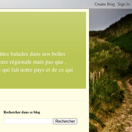
ites balades dans nos belles
ture régionale mais pas que ,
 qui fait notre pays et de ce qui
Rechercher dans ce blog