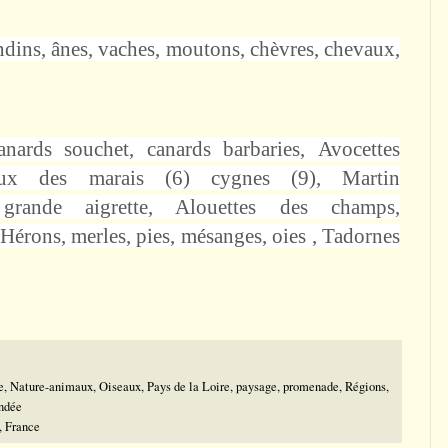
ndins, ânes, vaches, moutons, chèvres, chevaux,
anards souchet
, canards barbaries,
Avocettes
oux des marais
(6)
cygnes
(9), Martin
grande aigrette, Alouettes des champs,
 Hérons, merles, pies, mésanges, oies , Tadornes
e
,
Nature-animaux
,
Oiseaux
,
Pays de la Loire
,
paysage
,
promenade
,
Régions
,
ndée
, France