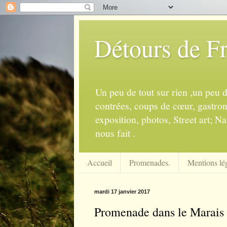
Détours de F
Un peu de tout sur rien ,un peu 
contrées, coups de cœur, gastrono
exposition, photos, Street art; Na
nous fait .
Accueil
Promenades.
Mentions lég
mardi 17 janvier 2017
Promenade dans le Marais