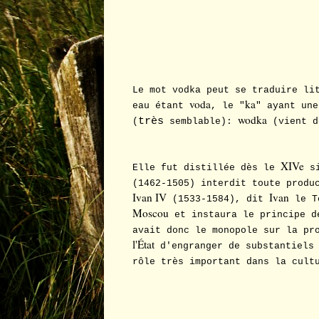
Le mot vodka peut se traduire li
voda
ka
eau étant
, le "
" ayant une
wodka
très
(
semblable):
(vient 
XIVe
Elle fut distillée dès le
si
(1462-1505) interdit toute produ
Ivan IV
Ivan
(1533-1584), dit
le Te
Moscou
et instaura le principe d
avait donc le monopole sur la pr
l'État
d'engranger de substantiels 
rôle très important dans la cult