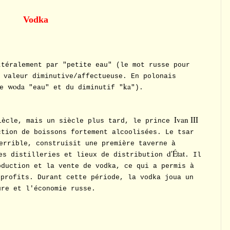
Vodka
ttéralement par "petite eau" (le mot russe pour
 valeur diminutive/affectueuse. En polonais
woda
ka
de
"eau" et du diminutif "
").
Ivan III
ècle, mais un siècle plus tard, le prince
ction de boissons fortement alcoolisées. Le tsar
rrible, construisit une première taverne à
d'État
es distilleries et lieux de distribution
. Il
oduction et la vente de vodka, ce qui a permis à
profits. Durant cette période, la vodka joua un
ure et l'économie russe.