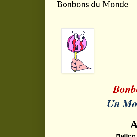
Bonbons du Monde
Bonb
Un Mo
A
Ballo