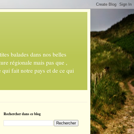
ites balades dans nos belles
ture régionale mais pas que ,
 qui fait notre pays et de ce qui
Rechercher dans ce blog