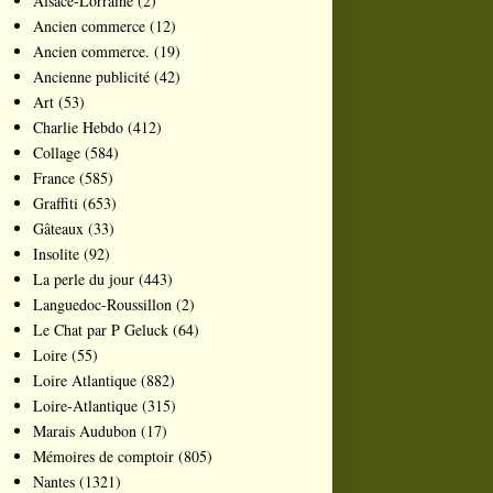
Alsace-Lorraine
(2)
Ancien commerce
(12)
Ancien commerce.
(19)
Ancienne publicité
(42)
Art
(53)
Charlie Hebdo
(412)
Collage
(584)
France
(585)
Graffiti
(653)
Gâteaux
(33)
Insolite
(92)
La perle du jour
(443)
Languedoc-Roussillon
(2)
Le Chat par P Geluck
(64)
Loire
(55)
Loire Atlantique
(882)
Loire-Atlantique
(315)
Marais Audubon
(17)
Mémoires de comptoir
(805)
Nantes
(1321)