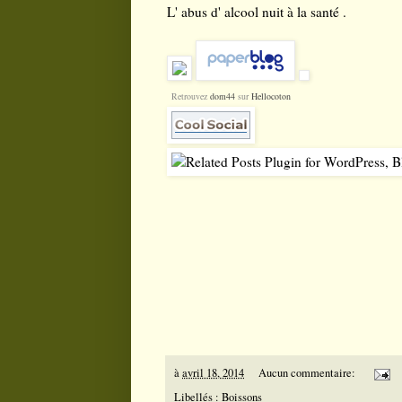
L' abus d' alcool nuit à la santé .
Retrouvez
dom44
sur
Hellocoton
à
avril 18, 2014
Aucun commentaire:
Libellés :
Boissons