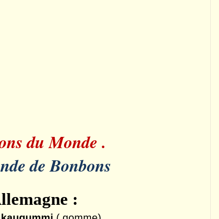
ons du Monde .
nde de Bonbons
llemagne :
n kaugummi
( gomme)