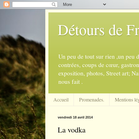
Détours de F
Un peu de tout sur rien ,un peu 
contrées, coups de cœur, gastrono
exposition, photos, Street art; Na
nous fait .
Accueil
Promenades.
Mentions lég
vendredi 18 avril 2014
La vodka