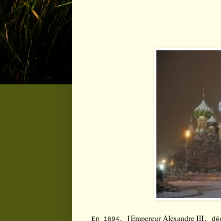
l'Empereur Alexandre III
En 1894,
, dé