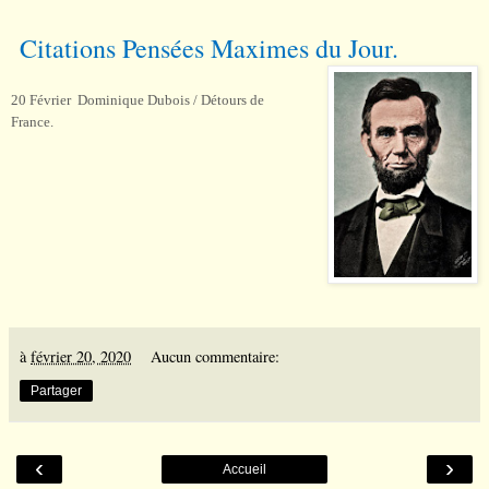
Citations Pens
é
es Maximes du Jour.
20 Février Dominique Dubois / Détours de
France.
à
février 20, 2020
Aucun commentaire:
Partager
‹
›
Accueil