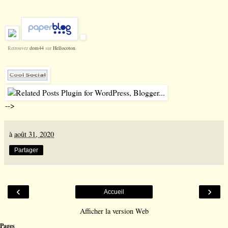
Retrouvez
dom44
sur
Hellocoton
-->
à
août 31, 2020
Partager
‹
›
Accueil
Afficher la version Web
Pages