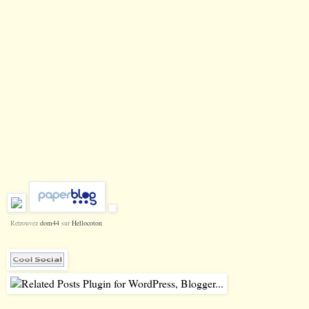
Retrouvez
dom44
sur
Hellocoton