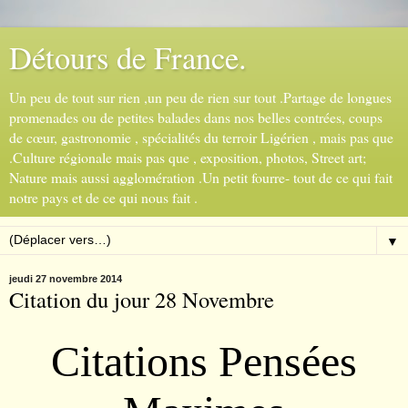
Détours de France.
Un peu de tout sur rien ,un peu de rien sur tout .Partage de longues
promenades ou de petites balades dans nos belles contrées, coups
de cœur, gastronomie , spécialités du terroir Ligérien , mais pas que
.Culture régionale mais pas que , exposition, photos, Street art;
Nature mais aussi agglomération .Un petit fourre- tout de ce qui fait
notre pays et de ce qui nous fait .
▼
jeudi 27 novembre 2014
Citation du jour 28 Novembre
Citations Pensées