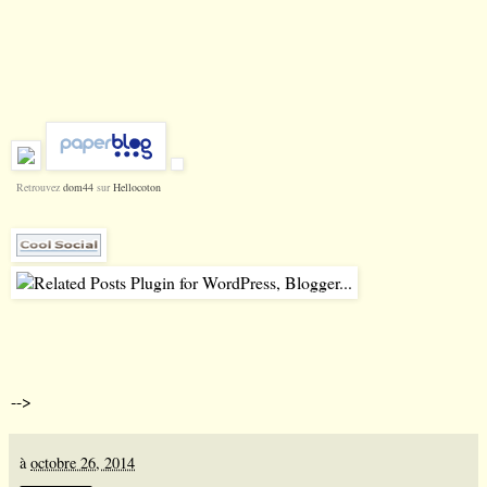
Retrouvez
dom44
sur
Hellocoton
-->
à
octobre 26, 2014