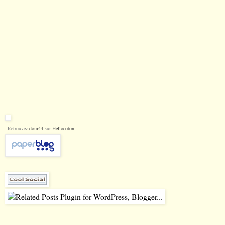
Retrouvez
dom44
sur
Hellocoton