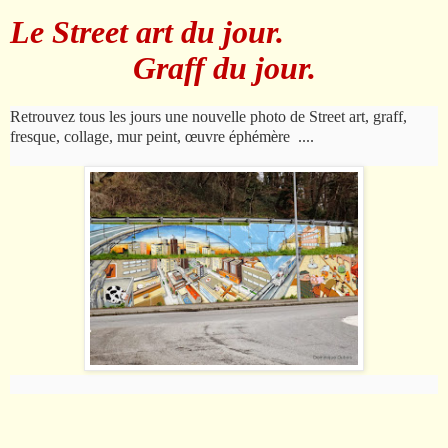
Le Street art du jour.
Graff du jour.
Retrouvez tous les jours une nouvelle photo de Street art, graff,
fresque, collage, mur peint,
œ
uvre
é
ph
é
m
è
re
....