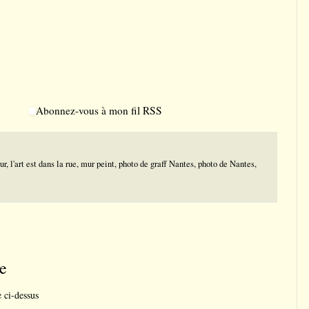
Abonnez-vous à mon fil RSS
ur
,
l'art est dans la rue
,
mur peint
,
photo de graff Nantes
,
photo de Nantes
,
e
e ci-dessus