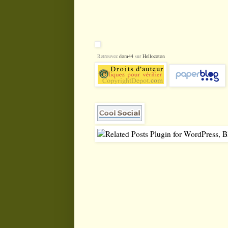
Retrouvez
dom44
sur
Hellocoton