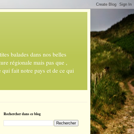
ites balades dans nos belles
ture régionale mais pas que ,
 qui fait notre pays et de ce qui
Rechercher dans ce blog