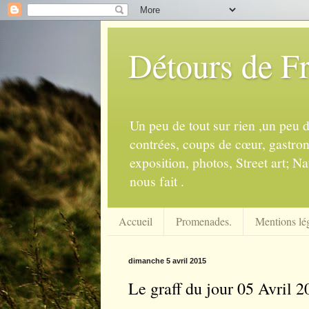
Détours de F
Un peu de tout sur rien ,un peu 
contrées, coups de cœur, gastrono
exposition, photos, Street art; Na
nous fait .
Accueil
Promenades.
Mentions lég
dimanche 5 avril 2015
Le graff du jour 05 Avril 2