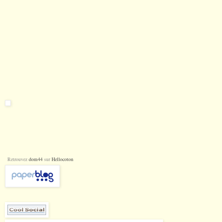
Retrouvez
dom44
sur
Hellocoton