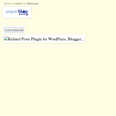
Retrouvez
dom44
sur
Hellocoton