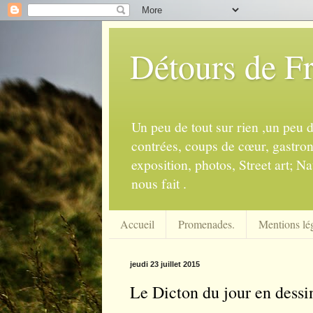
Détours de F
Un peu de tout sur rien ,un peu 
contrées, coups de cœur, gastrono
exposition, photos, Street art; Na
nous fait .
Accueil
Promenades.
Mentions lég
jeudi 23 juillet 2015
Le Dicton du jour en dessi