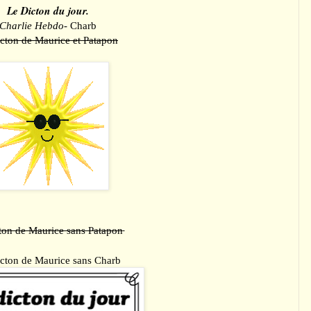
Le Dicton du jour.
Charlie Hebdo
- Charb
icton de Maurice et Patapon
ton de Maurice sans Patapon
cton de Maurice sans Charb