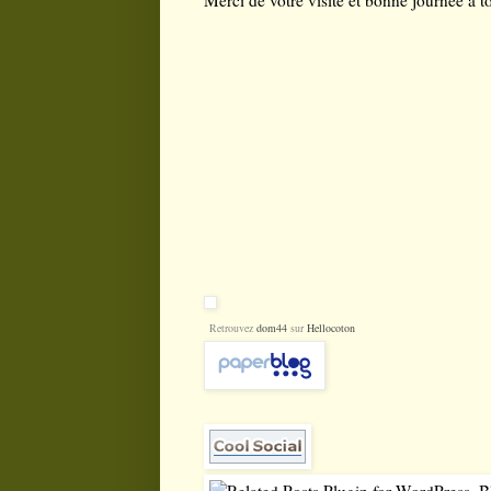
Retrouvez
dom44
sur
Hellocoton