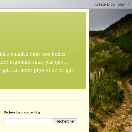
ites balades dans nos belles
ture régionale mais pas que ,
 qui fait notre pays et de ce qui
Rechercher dans ce blog