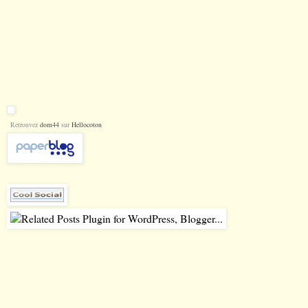
Retrouvez
dom44
sur
Hellocoton