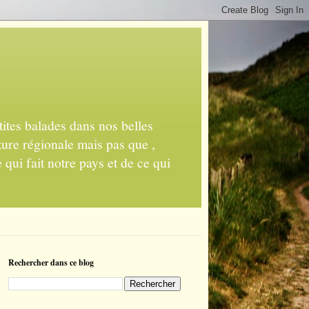
ites balades dans nos belles
ture régionale mais pas que ,
 qui fait notre pays et de ce qui
Rechercher dans ce blog