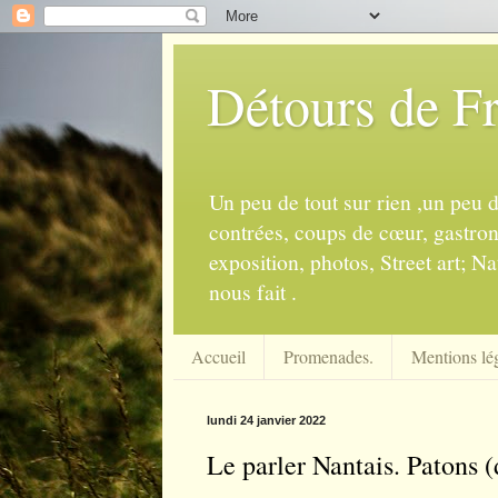
Détours de F
Un peu de tout sur rien ,un peu 
contrées, coups de cœur, gastrono
exposition, photos, Street art; Na
nous fait .
Accueil
Promenades.
Mentions lég
lundi 24 janvier 2022
Le parler Nantais. Patons (