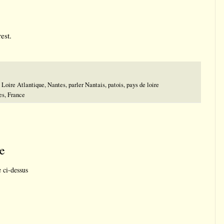
est.
,
Loire Atlantique
,
Nantes
,
parler Nantais
,
patois
,
pays de loire
es, France
e
e ci-dessus