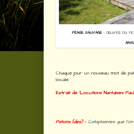
PÉAGE SAUVAGE
- OEUVRE DU TRA
AMA
Chaque jour un nouveau mot de patoi
locale.
Extrait de 'Locutions Nantaises Pa
Patons (des) -
Cataplasmes que l'on