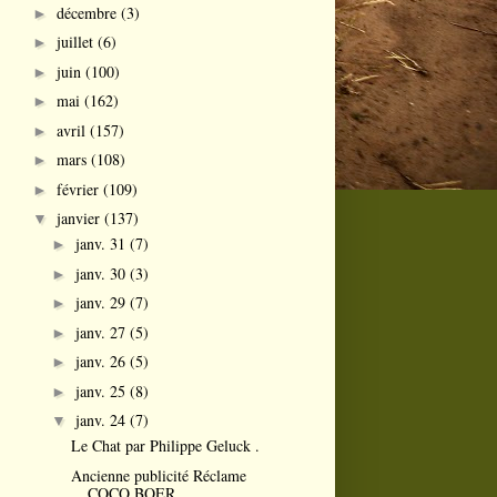
décembre
(3)
►
juillet
(6)
►
juin
(100)
►
mai
(162)
►
avril
(157)
►
mars
(108)
►
février
(109)
►
janvier
(137)
▼
janv. 31
(7)
►
janv. 30
(3)
►
janv. 29
(7)
►
janv. 27
(5)
►
janv. 26
(5)
►
janv. 25
(8)
►
janv. 24
(7)
▼
Le Chat par Philippe Geluck .
Ancienne publicité Réclame
COCO BOER