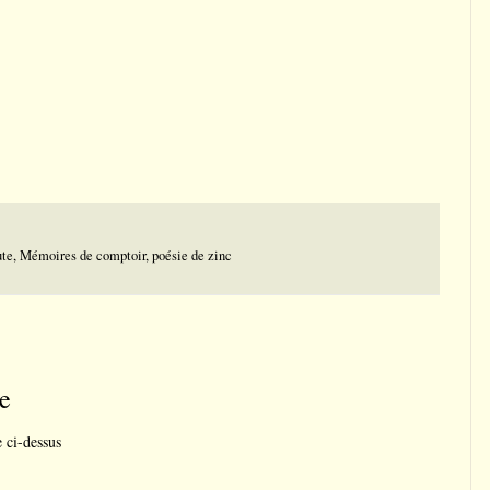
ute
,
Mémoires de comptoir
,
poésie de zinc
e
e ci-dessus