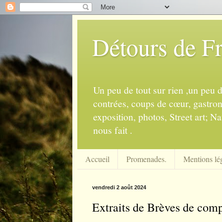
Détours de F
Un peu de tout sur rien ,un peu 
contrées, coups de cœur, gastrono
exposition, photos, Street art; Na
nous fait .
Accueil
Promenades.
Mentions lég
vendredi 2 août 2024
Extraits de Brèves de comp