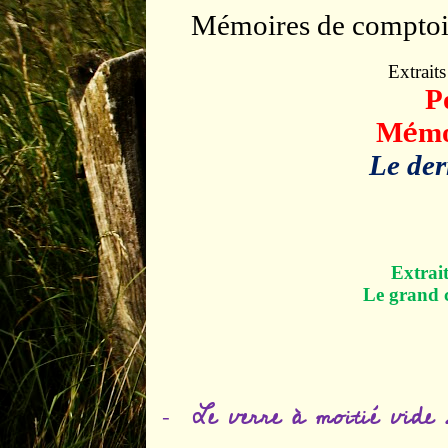
Mémoires de comptoi
Extrait
P
M
é
mo
Le der
Extrait
Le grand 
Le verre à moitié vide 
-