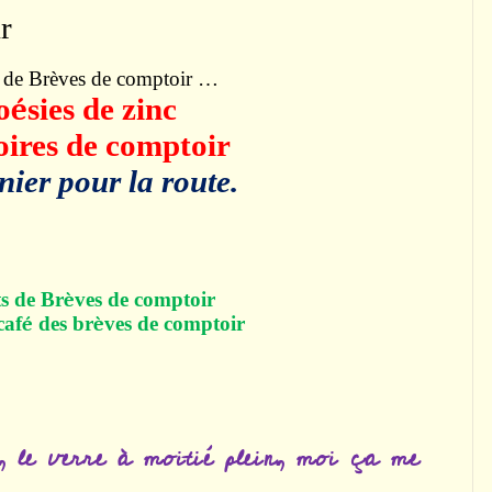
r
s de Brèves de comptoir …
o
é
sies de zinc
ires de comptoir
nier pour la route.
s de Br
è
ves de comptoir
caf
é
des br
è
ves de comptoir
, le verre à moitié plein, moi ça me