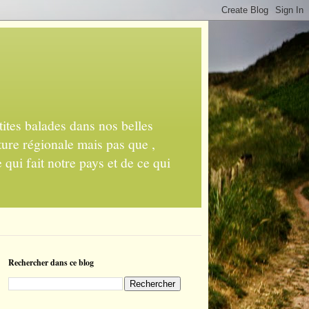
ites balades dans nos belles
ture régionale mais pas que ,
 qui fait notre pays et de ce qui
Rechercher dans ce blog