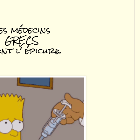
es médecins
GRECS
nt l' épicure.