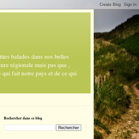
ites balades dans nos belles
ture régionale mais pas que ,
 qui fait notre pays et de ce qui
Rechercher dans ce blog