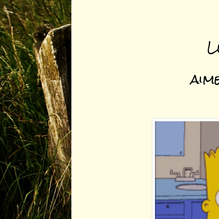
L
aime