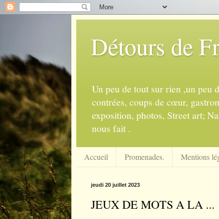
Détours de F
Un peu de tout sur rien ,un peu 
contrées, coups de cœur, gastrono
exposition, photos, Street art; Na
nous fait .
Accueil
Promenades.
Mentions lég
jeudi 20 juillet 2023
JEUX DE MOTS A LA ...