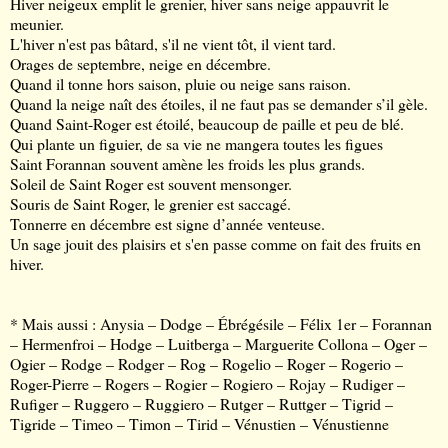
Hiver neigeux emplit le grenier, hiver sans neige appauvrit le
meunier.
L'hiver n'est pas bâtard, s'il ne vient tôt, il vient tard.
Orages de septembre, neige en décembre.
Quand il tonne hors saison, pluie ou neige sans raison.
Quand la neige naît des étoiles, il ne faut pas se demander s’il gèle.
Quand Saint-Roger est étoilé, beaucoup de paille et peu de blé.
Qui plante un figuier, de sa vie ne mangera toutes les figues
Saint Forannan souvent amène les froids les plus grands.
Soleil de Saint Roger est souvent mensonger.
Souris de Saint Roger, le grenier est saccagé.
Tonnerre en décembre est signe d’année venteuse.
Un sage jouit des plaisirs et s'en passe comme on fait des fruits en
hiver.
* Mais aussi : Anysia – Dodge – Ébrégésile – Félix 1er – Forannan
– Hermenfroi – Hodge – Luitberga – Marguerite Collona – Oger –
Ogier – Rodge – Rodger – Rog – Rogelio – Roger – Rogerio –
Roger-Pierre – Rogers – Rogier – Rogiero – Rojay – Rudiger –
Rufiger – Ruggero – Ruggiero – Rutger – Ruttger – Tigrid –
Tigride – Timeo – Timon – Tirid – Vénustien – Vénustienne