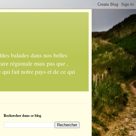
ites balades dans nos belles
ture régionale mais pas que ,
 qui fait notre pays et de ce qui
Rechercher dans ce blog