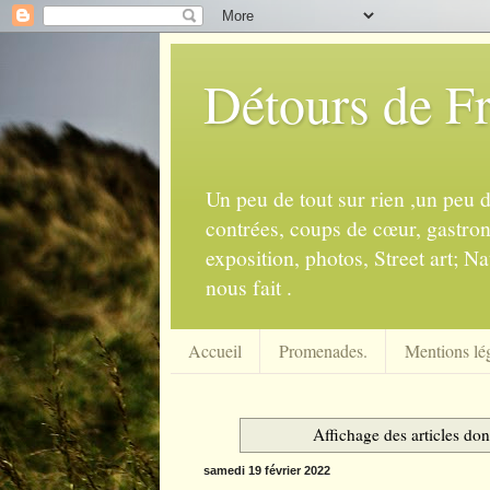
Détours de F
Un peu de tout sur rien ,un peu 
contrées, coups de cœur, gastrono
exposition, photos, Street art; Na
nous fait .
Accueil
Promenades.
Mentions lég
Affichage des articles dont
samedi 19 février 2022