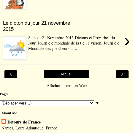
Le dicton du jour 21 novembre
2015
›
Samedi 21 Novembre 2015 Dictons et Proverbes du
Jour. Journ é e mondiale de la t é l é vision. Journ é e
Mondiale des p ê cheurs ar...
‹
›
Accueil
Afficher la version Web
Pages
▼
About Me
Détours de France
Nantes, Loire Atlantique, France