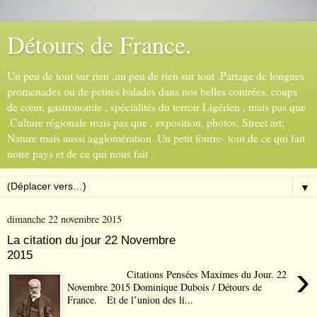
Détours de France.
Un peu de tout sur rien ,un peu de rien sur tout .Partage de longues
promenades ou de petites balades dans nos belles contrées, coups
de cœur, gastronomie , spécialités du terroir Ligérien , mais pas que
.Culture régionale mais pas que , exposition, photos, Street art;
Nature mais aussi agglomération .Un petit fourre- tout de ce qui fait
notre pays et de ce qui nous fait .
▼
dimanche 22 novembre 2015
La citation du jour 22 Novembre
2015
›
Citations Pensées Maximes du Jour. 22
Novembre 2015 Dominique Dubois / Détours de
France. Et de l’union des li...