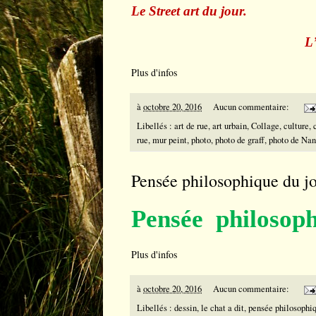
Le Street art du jour.
L
Plus d'infos
à
octobre 20, 2016
Aucun commentaire:
Libellés :
art de rue
,
art urbain
,
Collage
,
culture
,
rue
,
mur peint
,
photo
,
photo de graff
,
photo de Nan
Pensée philosophique du jo
Pensée philosoph
Plus d'infos
à
octobre 20, 2016
Aucun commentaire:
Libellés :
dessin
,
le chat a dit
,
pensée philosophi