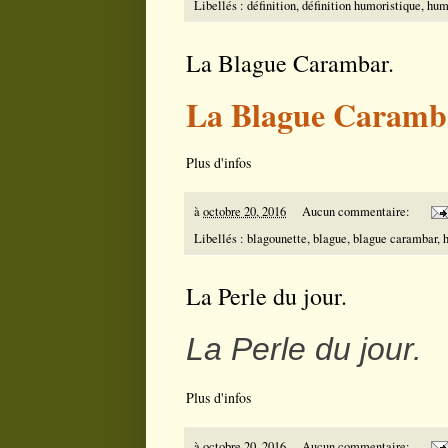
Libellés :
définition
,
définition humoristique
,
hum
La Blague Carambar.
La Blague Caramb
Plus d'infos
à
octobre 20, 2016
Aucun commentaire:
Libellés :
blagounette
,
blague
,
blague carambar
,
La Perle du jour.
La Perle du jour.
Plus d'infos
à
octobre 20, 2016
Aucun commentaire: