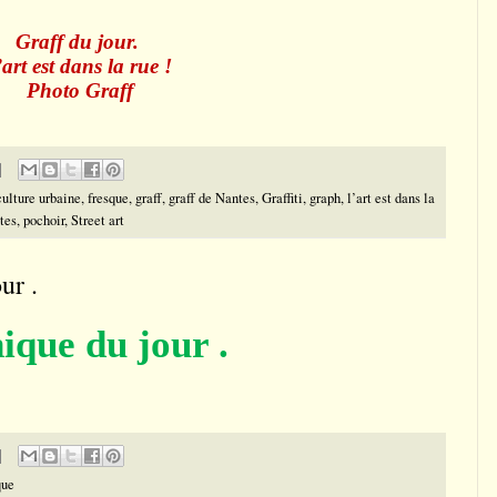
Graff du jour.
’
art est dans la rue !
Photo Graff
culture urbaine
,
fresque
,
graff
,
graff de Nantes
,
Graffiti
,
graph
,
l’art est dans la
tes
,
pochoir
,
Street art
ur .
ique du jour .
que