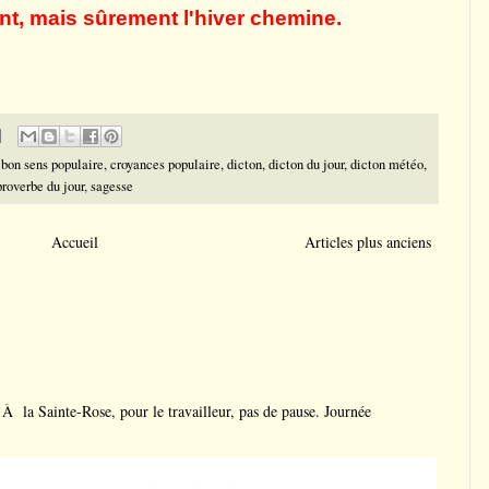
nt, mais s
û
rement l'hiver chemine.
,
bon sens populaire
,
croyances populaire
,
dicton
,
dicton du jour
,
dicton météo
,
proverbe du jour
,
sagesse
Accueil
Articles plus anciens
a Sainte-Rose, pour le travailleur, pas de pause. Journée