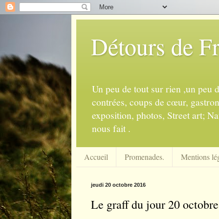
Détours de F
Un peu de tout sur rien ,un peu 
contrées, coups de cœur, gastrono
exposition, photos, Street art; Na
nous fait .
Accueil
Promenades.
Mentions lég
jeudi 20 octobre 2016
Le graff du jour 20 octobr