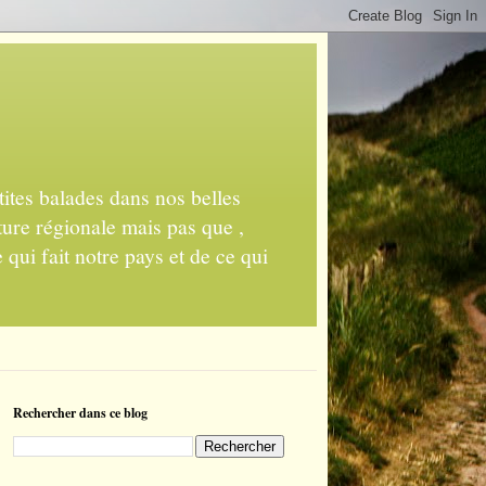
ites balades dans nos belles
ture régionale mais pas que ,
 qui fait notre pays et de ce qui
Rechercher dans ce blog