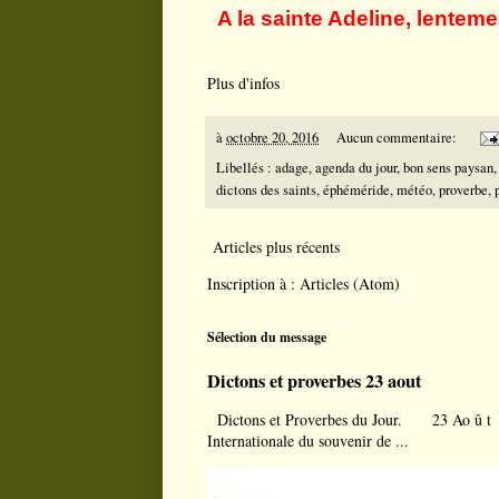
A la sainte Adeline, lenteme
Plus d'infos
à
octobre 20, 2016
Aucun commentaire:
Libellés :
adage
,
agenda du jour
,
bon sens paysan
dictons des saints
,
éphéméride
,
météo
,
proverbe
,
Articles plus récents
Inscription à :
Articles (Atom)
Sélection du message
Dictons et proverbes 23 aout
Dictons et Proverbes du Jour. 23 Ao û t À l
Internationale du souvenir de ...