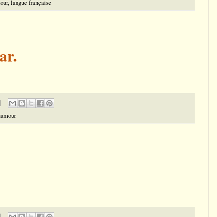
our
,
langue française
ar.
humour