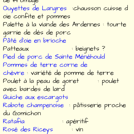
de fromage
Ouyettes de Langres
:chausson cuisse d
oie confite et pommes
Palette à la viande des Ardennes : tourte
garnie de dés de porc
Pâté d'oie en brioche
Patteaux : beignets ?
Pied de porc de Sainte Ménéhould
Pommes de terre corne de
chèvre
: variété de pomme de terre
Poulet à la peau de goret : poulet
avec bardes de lard
Quiche aux escargots
Rabote champenoise
: pâtisserie proche
du Gomichon
Ratafia
: apéritif
Rosé des Riceys
: vin