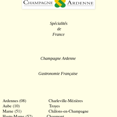
Spécialités
de
France
Champagne Ardenne
Gastronomie Française
Ardennes
(08)
Charleville-Mézières
Aube
(10)
Troyes
Marne
(51)
Châlons-en-Champagne
Haute-Marne
(52)
Chaumon
t