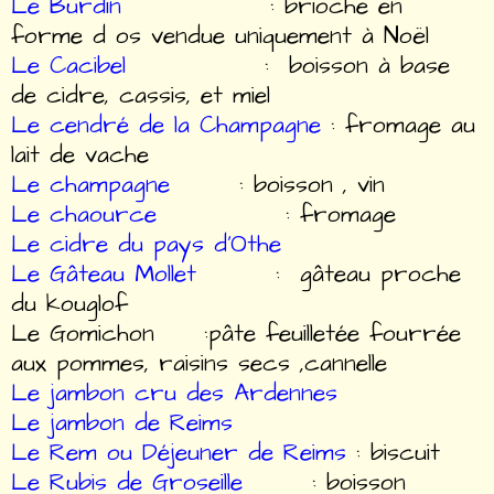
Le Burdin
: brioche en
forme d os vendue uniquement à Noël
Le Cacibel
: boisson à base
de cidre, cassis, et miel
Le cendré de la Champagne
: fromage au
lait de vache
Le champagne
: boisson , vin
Le chaource
: fromage
Le cidre du pays d’Othe
Le Gâteau Mollet
: gâteau proche
du kouglof
Le Gomichon :pâte feuilletée fourrée
aux pommes, raisins secs ,cannelle
Le jambon cru des Ardennes
Le jambon de Reims
Le Rem ou Déjeuner de Reims
: biscuit
Le Rubis de Groseille
: boisson