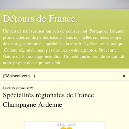
Détours de France.
Un peu de tout sur rien ,un peu de rien sur tout .Partage de longues
promenades ou de petites balades dans nos belles contrées, coups
de cœur, gastronomie , spécialités du terroir Ligérien , mais pas que
.Culture régionale mais pas que , exposition, photos, Street art;
Nature mais aussi agglomération .Un petit fourre- tout de ce qui fait
notre pays et de ce qui nous fait .
▼
lundi 25 janvier 2021
Spécialités régionales de France
Champagne Ardenne