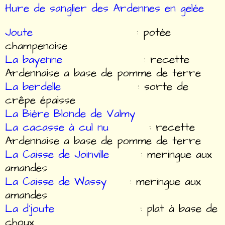
Hure de sanglier des Ardennes en gelée
Joute
: potée
champenoise
La bayenne
: recette
Ardennaise a base de pomme de terre
La berdelle
: sorte de
crêpe épaisse
La Bière Blonde de Valmy
La cacasse à cul nu
: recette
Ardennaise a base de pomme de terre
La Caisse de Joinville
: meringue aux
amandes
La Caisse de Wassy
: meringue aux
amandes
La d’joute
: plat à base de
choux