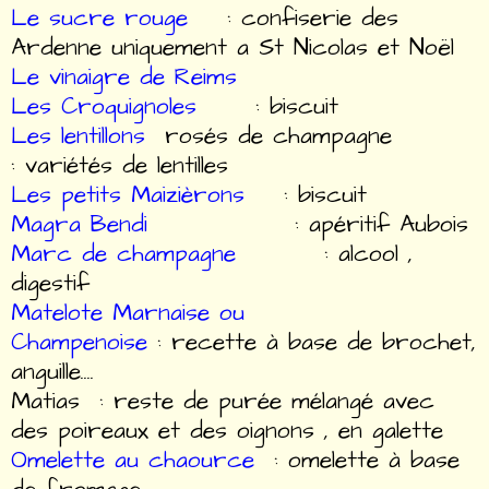
Le sucre rouge
: confiserie des
Ardenne uniquement a St Nicolas et Noël
Le vinaigre de Reims
Les Croquignoles
: biscuit
Les lentillons
rosés de champagne
: variétés de lentilles
Les petits Maizièrons
: biscuit
Magra Bendi
: apéritif Aubois
Marc de champagne
: alcool ,
digestif
Matelote Marnaise ou
Champenoise
: recette à base de brochet,
anguille....
Matias : reste de purée mélangé avec
des poireaux et des oignons , en galette
Omelette au chaource
: omelette à base